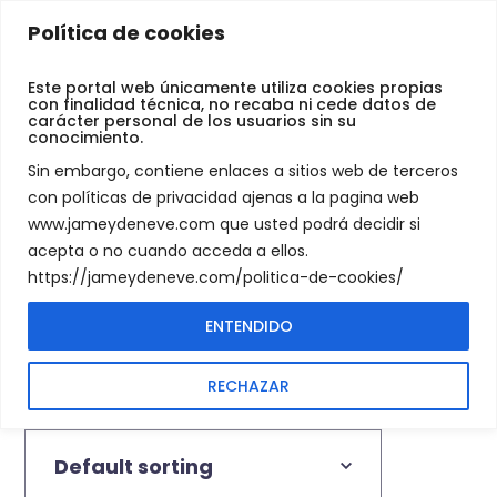
Jamey
Política de cookies
De
Deportes y aire
Neve
Este portal web únicamente utiliza cookies propias
con finalidad técnica, no recaba ni cede datos de
libre
carácter personal de los usuarios sin su
conocimiento.
Sin embargo, contiene enlaces a sitios web de terceros
DEPORTES Y AIRE LIBRE
con políticas de privacidad ajenas a la pagina web
SHOP
www.jameydeneve.com que usted podrá decidir si
acepta o no cuando acceda a ellos.
https://jameydeneve.com/politica-de-cookies/
ENTENDIDO
RECHAZAR
Showing 1–16 of 134 results