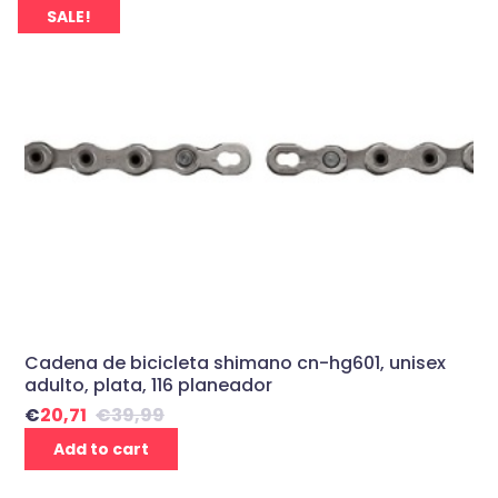
SALE!
Cadena de bicicleta shimano cn-hg601, unisex
adulto, plata, 116 planeador
€
20,71
€
39,99
Add to cart