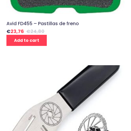
Avid FD455 – Pastillas de freno
€
23,76
€
24,80
Add to cart