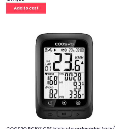
Add to cart
COOSPO BC107 GPS bicicleta ordenador Ant+/