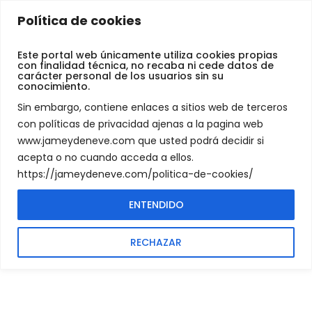
Jamey
Política de cookies
De
Search Results
Neve
Este portal web únicamente utiliza cookies propias
con finalidad técnica, no recaba ni cede datos de
carácter personal de los usuarios sin su
conocimiento.
SEARCH RESULTS
HOME
Sin embargo, contiene enlaces a sitios web de terceros
con políticas de privacidad ajenas a la pagina web
www.jameydeneve.com que usted podrá decidir si
acepta o no cuando acceda a ellos.
https://jameydeneve.com/politica-de-cookies/
ENTENDIDO
1
results for category:
Fietsgereedschap
RECHAZAR