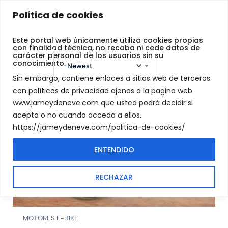
Jamey
Política de cookies
De
Neve
Este portal web únicamente utiliza cookies propias
con finalidad técnica, no recaba ni cede datos de
carácter personal de los usuarios sin su
Sort by:
conocimiento.
Newest
Sin embargo, contiene enlaces a sitios web de terceros
con políticas de privacidad ajenas a la pagina web
www.jameydeneve.com que usted podrá decidir si
Filters
acepta o no cuando acceda a ellos.
https://jameydeneve.com/politica-de-cookies/
FEATURED
ENTENDIDO
RECHAZAR
MOTORES E-BIKE