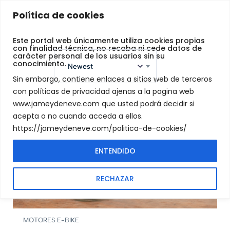
Jamey
Política de cookies
De
Neve
Este portal web únicamente utiliza cookies propias
con finalidad técnica, no recaba ni cede datos de
carácter personal de los usuarios sin su
Sort by:
conocimiento.
Newest
Sin embargo, contiene enlaces a sitios web de terceros
con políticas de privacidad ajenas a la pagina web
www.jameydeneve.com que usted podrá decidir si
Filters
acepta o no cuando acceda a ellos.
https://jameydeneve.com/politica-de-cookies/
FEATURED
ENTENDIDO
RECHAZAR
MOTORES E-BIKE