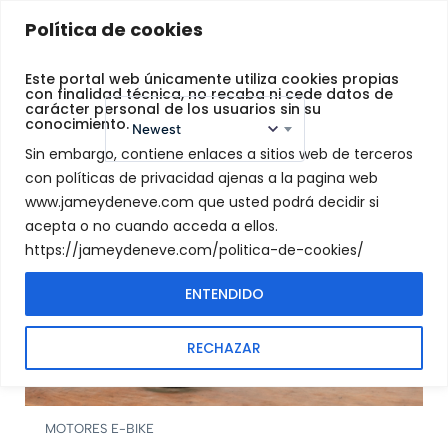
Jamey
Política de cookies
De
Neve
Este portal web únicamente utiliza cookies propias
con finalidad técnica, no recaba ni cede datos de
carácter personal de los usuarios sin su
Sort by:
conocimiento.
Newest
Sin embargo, contiene enlaces a sitios web de terceros
con políticas de privacidad ajenas a la pagina web
www.jameydeneve.com que usted podrá decidir si
Filters
acepta o no cuando acceda a ellos.
https://jameydeneve.com/politica-de-cookies/
FEATURED
ENTENDIDO
RECHAZAR
MOTORES E-BIKE