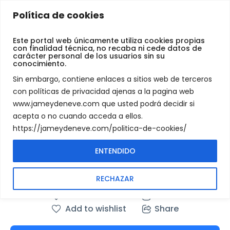
Jamey
Política de cookies
De
Specialized
Neve
Este portal web únicamente utiliza cookies propias
con finalidad técnica, no recaba ni cede datos de
Turbo Levo 2020
carácter personal de los usuarios sin su
conocimiento.
group assembly
Sin embargo, contiene enlaces a sitios web de terceros
con políticas de privacidad ajenas a la pagina web
www.jameydeneve.com que usted podrá decidir si
acepta o no cuando acceda a ellos.
Instructor
https://jameydeneve.com/politica-de-cookies/
Jamey De Neve
ENTENDIDO
0
0 reviews
RECHAZAR
Add to wishlist
Share
Add to wishlist
Share