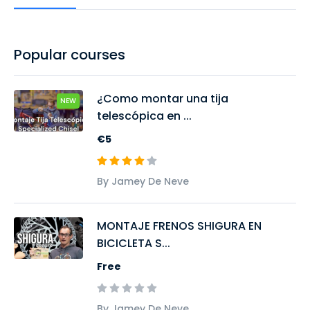
Popular courses
¿Como montar una tija
NEW
telescópica en ...
€5
By Jamey De Neve
MONTAJE FRENOS SHIGURA EN
BICICLETA S...
Free
By Jamey De Neve