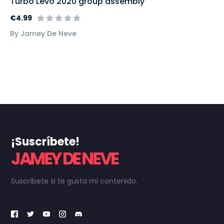
Turbo Levo 2020 group assembly
€4.99
By Jamey De Neve
¡Suscríbete!
JAMEY DE NEVE
Suscríbete si te gusta mi contenido.