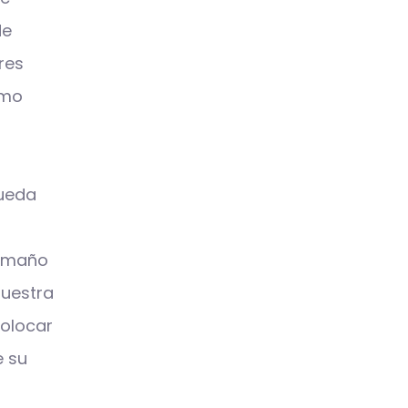
de
res
omo
pueda
Tamaño
nuestra
colocar
e su