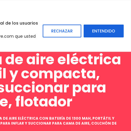
0
Sign
In
al de los usuarios
RECHAZAR
ENTENDIDO
eve.com que usted
e aire eléctrica
il y compacta,
 succionar para
e, flotador
 DE AIRE ELÉCTRICA CON BATERÍA DE 1300 MAH, PORTÁTIL Y
PARA INFLAR Y SUCCIONAR PARA CAMA DE AIRE, COLCHÓN DE