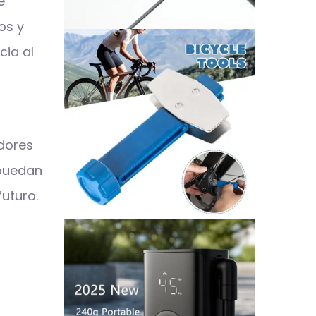
e
os y
cia al
dores
 puedan
futuro.