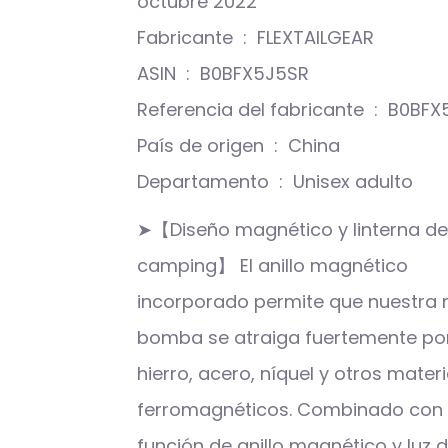
octubre 2022
Fabricante ‏ : ‎ FLEXTAILGEAR
ASIN ‏ : ‎ B0BFX5J5SR
Referencia del fabricante
País de origen ‏ : ‎ China
Departamento ‏ : ‎ Unisex adulto
➤【Diseño magnético y linterna d
camping】 El anillo magnético
incorporado permite que nuestra 
bomba se atraiga fuertemente po
hierro, acero, níquel y otros mater
ferromagnéticos. Combinado con 
función de anillo magnético y luz 