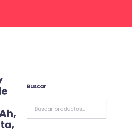
y
Buscar
de
mAh,
ta,