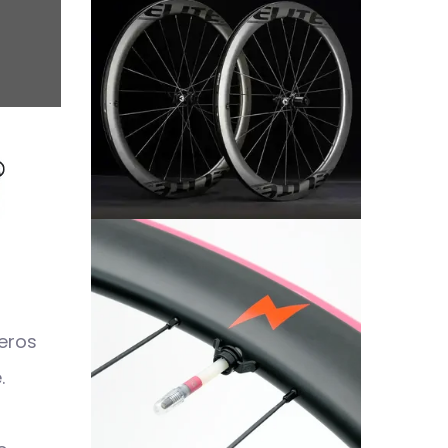
ieros
.