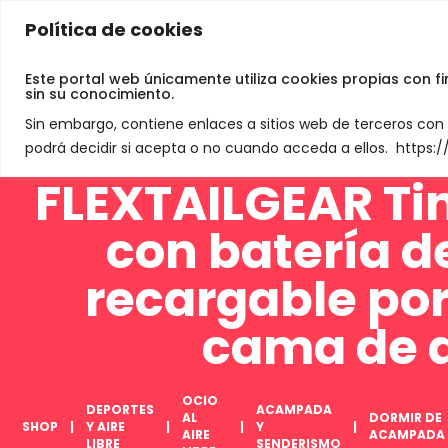
Política de cookies
Jamey De Neve
Este portal web únicamente utiliza cookies propias con f
sin su conocimiento.
Sin embargo, contiene enlaces a sitios web de terceros co
podrá decidir si acepta o no cuando acceda a ellos. https
FLEXTAILGEAR Ti
con batería d
recargable por
cama de ai
OCIO
DEPORTES
ACAMPADA
AL
DORMIR DE
SHOP
Y AIRE
Y
AIRE
ACAMPADA
LIBRE
SENDERISMO