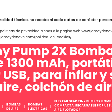
INICIO
English
inalidad técnica, no recaba ni cede datos de carácter person
n políticas de privacidad ajenas a la pagina web www.jameyden
://jameydeneve.com/politica-de-cookies/
ny Pump 2X Bomba d
e 1300 mAh, portát
 USB, para inflar y
re, colchón de air
FLEXTAILGEAR TINY PUMP 2X BOMBA
BOMBAS
BOMBAS
COMPACTA, RECARGABLE POR USB, 
DE AIRE
ELÉCTRICAS
AIRE, FLOTADOR