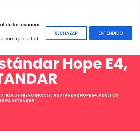
0
Sign
In
al de los usuarios
RECHAZAR
ENTENDIDO
eve.com que usted
Estándar Hope E4,
STANDAR
ASTILLA DE FRENO BICICLETA ESTÁNDAR HOPE E4, ADULTOS
NEGRO, ESTANDAR