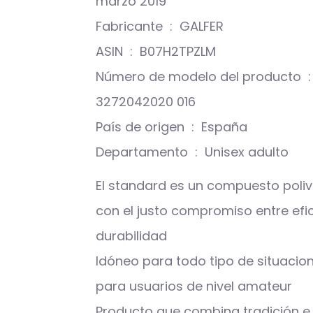
marzo 2019
Fabricante ‏ : ‎ GALFER
ASIN ‏ : ‎ B07H2TPZLM
Número de modelo del producto ‏ : ‎
3272042020 016
País de origen ‏ : ‎ España
Departamento ‏ : ‎ Unisex adulto
El standard es un compuesto poliv
con el justo compromiso entre efi
durabilidad
Idóneo para todo tipo de situacio
para usuarios de nivel amateur
Producto que combina tradición e