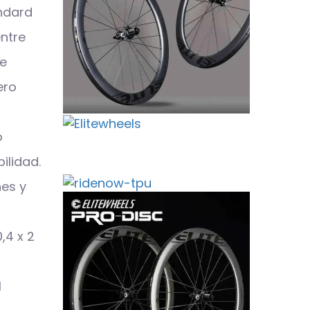
ndard
entre
ue
ero
o
ilidad.
nes y