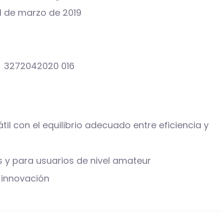
 en Amazon.es desde ‏ : ‎ 21 de marzo de 2019
ero de modelo del producto ‏ : ‎ 3272042020 016
il con el equilibrio adecuado entre eficiencia y
s y para usuarios de nivel amateur
 innovación