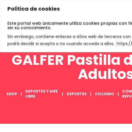
Política de cookies
Jamey De Neve
Este portal web únicamente utiliza cookies propias con f
sin su conocimiento.
Sin embargo, contiene enlaces a sitios web de terceros co
podrá decidir si acepta o no cuando acceda a ellos. https
GALFER Pastilla 
Adulto
DEPORTES Y AIRE
COM
SHOP
DEPORTES
CICLISMO
LIBRE
REP