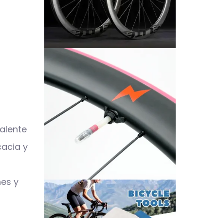
alente
cacia y
nes y