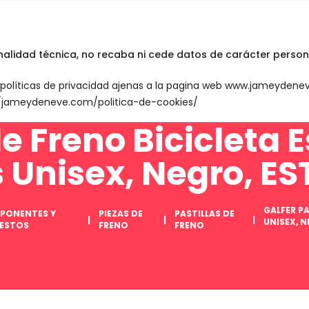
INICIO
English
inalidad técnica, no recaba ni cede datos de carácter person
n políticas de privacidad ajenas a la pagina web www.jameyden
://jameydeneve.com/politica-de-cookies/
de Freno Bicicleta 
s Unisex, Negro, E
GALFER P
PONENTES Y
PIEZAS DE
PASTILLAS DE
UNISEX, 
UESTOS
FRENO
FRENO