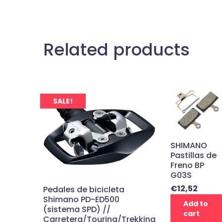
Related products
SALE!
SHIMANO
Pastillas de
Freno BP
G03S
€
12,52
Pedales de bicicleta
Shimano PD-ED500
Add to
(sistema SPD) //
cart
Carretera/Touring/Trekking