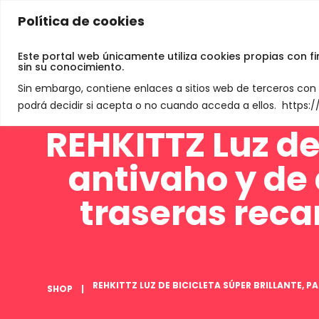
Política de cookies
Jamey De Neve
Este portal web únicamente utiliza cookies propias con f
sin su conocimiento.
Sin embargo, contiene enlaces a sitios web de terceros co
podrá decidir si acepta o no cuando acceda a ellos. https
REHKITTZ Luz de 
antivaho y de 
traseras reca
REHKITTZ LUZ DE BICICLETA SÚPER BRILLANTE, 
SHOP