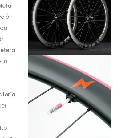
cleta
cción
ado
er
retera
 la
atería
cer
lto