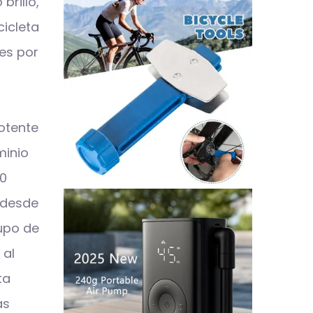
brillo,
cicleta
pes por
potente
minio
00
e desde
rupo de
 al
ta
as