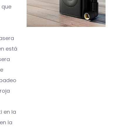
o que
asera
én está
sera
de
rpadeo
roja
i en la
en la