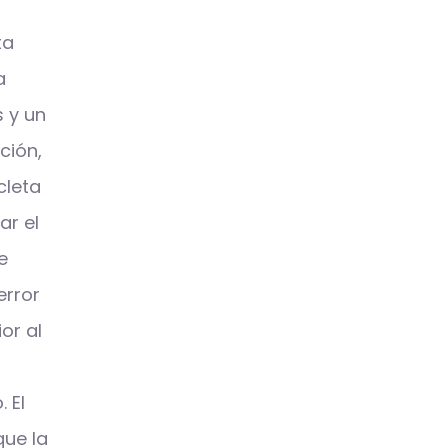
ta
a
 y un
ción,
cleta
ar el
e
error
ior al
 El
que la