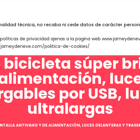
INICIO
English
inalidad técnica, no recaba ni cede datos de carácter person
n políticas de privacidad ajenas a la pagina web www.jameyden
://jameydeneve.com/politica-de-cookies/
bicicleta súper br
alimentación, luc
rgables por USB, l
ultralargas
PANTALLA ANTIVAHO Y DE ALIMENTACIÓN, LUCES DELANTERAS Y TRASE