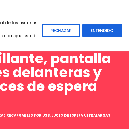
0
Sign
In
al de los usuarios
RECHAZAR
ENTENDIDO
eve.com que usted
illante, pantalla
es delanteras y
uces de espera
RAS RECARGABLES POR USB, LUCES DE ESPERA ULTRALARGAS