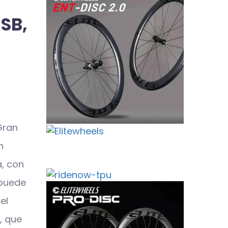
SB,
Gran
n
a, con
 puede
el
, que