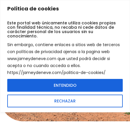
Jamey
Política de cookies
De
Neve
Este portal web únicamente utiliza cookies propias
Mantega Su bicicleta
con finalidad técnica, no recaba ni cede datos de
carácter personal de los usuarios sin su
conocimiento.
a punto todos los días
Sin embargo, contiene enlaces a sitios web de terceros
con políticas de privacidad ajenas a la pagina web
www.jameydeneve.com que usted podrá decidir si
Un mantenimiento a tiempo y
acepta o no cuando acceda a ellos.
aduecado.
https://jameydeneve.com/politica-de-cookies/
Le dará mas seguridad a la hora
de salir en bicicleta.
ENTENDIDO
RECHAZAR
SUSCRIBETE