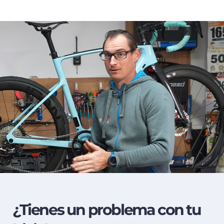
WE SPEAK YOUR
LANGUAGE
image background
CONTACT US TODAY
(Whatsapp)
¿Tienes un problema con tu