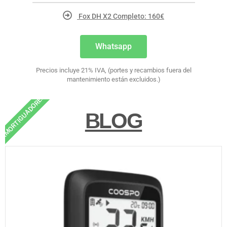
Fox DH X2 Completo: 160€
Whatsapp
Precios incluye 21% IVA, (portes y recambios fuera del
mantenimiento están excluidos.)
AMORTIGUADORES
BLOG