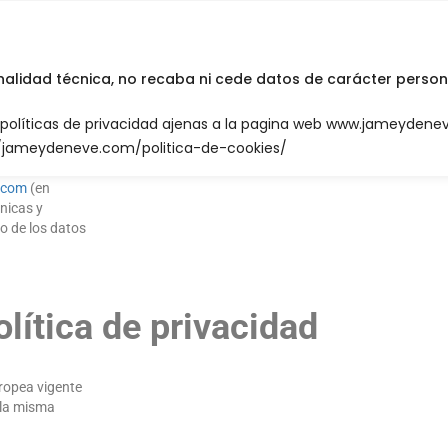
INICIO
English
inalidad técnica, no recaba ni cede datos de carácter person
n políticas de privacidad ajenas a la pagina web www.jameyden
://jameydeneve.com/politica-de-cookies/
com
(en
nicas y
o de los datos
lítica de privacidad
uropea vigente
 la misma