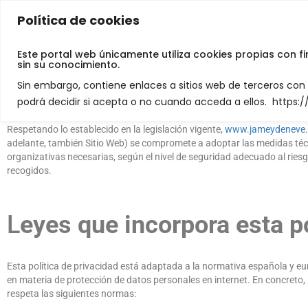
Política de cookies
Jamey De Neve
Este portal web únicamente utiliza cookies propias con f
sin su conocimiento.
1. POLÍTICA DE PRIVACIDAD Y
Sin embargo, contiene enlaces a sitios web de terceros co
podrá decidir si acepta o no cuando acceda a ellos. https
PROTECCIÓN DE DATOS
Respetando lo establecido en la legislación vigente,
www
.
jameydeneve
.
adelante, también Sitio Web) se compromete a adoptar las medidas téc
organizativas necesarias, según el nivel de seguridad adecuado al riesg
recogidos.
L
eyes que incorpora esta po
Esta política de privacidad está adaptada a la normativa española y e
en materia de protección de datos personales en internet. En concreto,
respeta las siguientes normas: