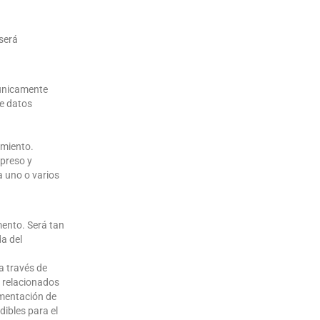
 será
únicamente
de datos
imiento.
preso y
a uno o varios
mento. Será tan
da del
a través de
s relacionados
imentación de
dibles para el