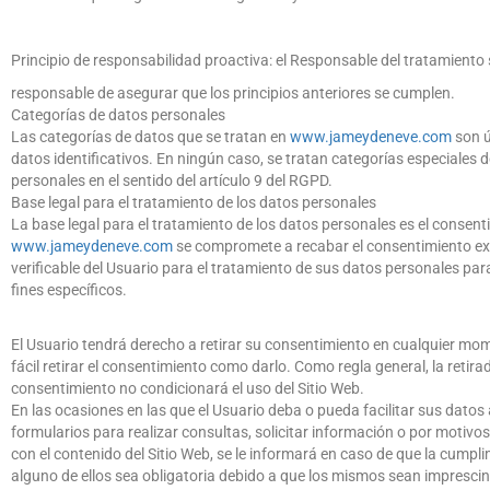
Principio de responsabilidad proactiva: el Responsable del tratamiento
responsable de asegurar que los principios anteriores se cumplen.
Categorías de datos personales
Las categorías de datos que se tratan en
www
.
jameydeneve
.
com
son 
datos identificativos. En ningún caso, se tratan categorías especiales 
personales en el sentido del artículo 9 del RGPD.
Base legal para el tratamiento de los datos personales
La base legal para el tratamiento de los datos personales es el consent
www
.
jameydeneve
.
com
se compromete a recabar el consentimiento ex
verificable del Usuario para el tratamiento de sus datos personales par
fines específicos.
El Usuario tendrá derecho a retirar su consentimiento en cualquier mo
fácil retirar el consentimiento como darlo. Como regla general, la retira
consentimiento no condicionará el uso del Sitio Web.
En las ocasiones en las que el Usuario deba o pueda facilitar sus datos 
formularios para realizar consultas, solicitar información o por motivo
con el contenido del Sitio Web, se le informará en caso de que la cumpl
alguno de ellos sea obligatoria debido a que los mismos sean imprescin