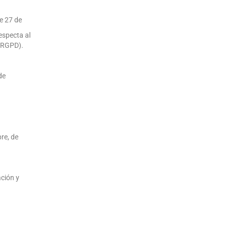
e 27 de
respecta al
 (RGPD).
de
re, de
ación y