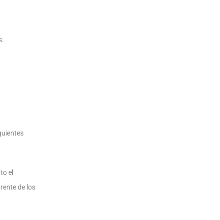
s:
guientes
to el
rente de los