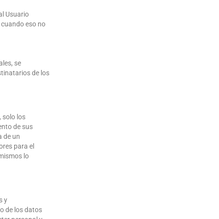
al Usuario
, cuando eso no
les, se
tinatarios de los
 solo los
ento de sus
ta de un
ores para el
 mismos lo
s y
o de los datos