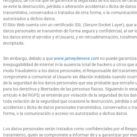
recogidos, de forma que se garantice la seguridad de los datos de cará
se evite la destrucción, pérdida o alteración accidental o ilícita de dato
transmitidos, conservados o tratados de otra forma, o la comunicació
autorizados a dichos datos.
El Sitio Web cuenta con un certificado SSL (Secure Socket Layer), que 
datos personales se transmiten de forma segura y confidencial, al ser l
los datos entre el servidor y el Usuario, y en retroalimentación, totalmen
encriptada.
Sin embargo, debido a que
www
.
jameydeneve
.
com
no puede garantizar
inexpugabilidad de internet ni la ausencia total de hackers u otros que
modo fraudulento a los datos personales, el Responsable del tratamien
compromete a comunicar al Usuario sin dilación indebida cuando ocurr
de la seguridad de los datos personales que sea probable que entrañe u
para los derechos y libertades de las personas físicas. Siguiendo lo esta
artículo 4 del RGPD, se entiende por violación de la seguridad de los da
toda violación de la seguridad que ocasione la destrucción, pérdida o a
accidental o ilícita de datos personales transmitidos, conservados o tr
forma, o la comunicación o acceso no autorizados a dichos datos.
Los datos personales serán tratados como confidenciales por el Respo
tratamiento, quien se compromete a informar de y a garantizar por me