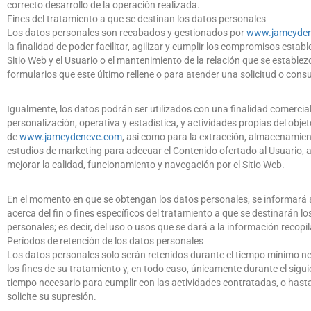
correcto desarrollo de la operación realizada.
Fines del tratamiento a que se destinan los datos personales
Los datos personales son recabados y gestionados por
www
.
jameyde
la finalidad de poder facilitar, agilizar y cumplir los compromisos establ
Sitio Web y el Usuario o el mantenimiento de la relación que se establez
formularios que este último rellene o para atender una solicitud o consu
Igualmente, los datos podrán ser utilizados con una finalidad comercia
personalización, operativa y estadística, y actividades propias del objet
de
www
.
jameydeneve
.
com
, así como para la extracción, almacenamien
estudios de marketing para adecuar el Contenido ofertado al Usuario, 
mejorar la calidad, funcionamiento y navegación por el Sitio Web.
En el momento en que se obtengan los datos personales, se informará 
acerca del fin o fines específicos del tratamiento a que se destinarán lo
personales; es decir, del uso o usos que se dará a la información recopi
Períodos de retención de los datos personales
Los datos personales solo serán retenidos durante el tiempo mínimo n
los fines de su tratamiento y, en todo caso, únicamente durante el siguie
tiempo necesario para cumplir con las actividades contratadas, o hasta
solicite su supresión.