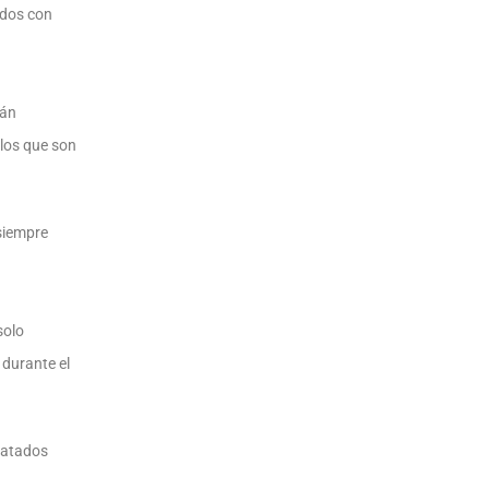
idos con
rán
 los que son
 siempre
solo
 durante el
tratados