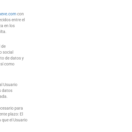
neve
.
com
con
ecidos entre el
ca en los
lta.
l de
o social
to de datos y
así como
al Usuario
s datos
lada.
ecesario para
nte plazo: El
 que el Usuario