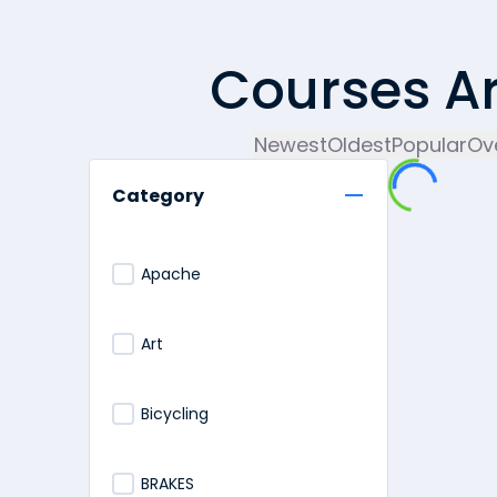
Courses A
Newest
Oldest
Popular
Ove
Category
Apache
Art
Bicycling
BRAKES