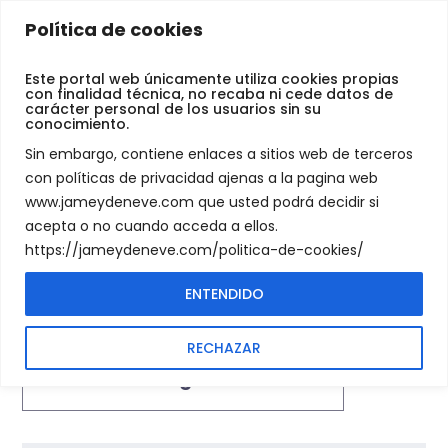
Jamey
Política de cookies
De
CYCPLUS
Neve
Este portal web únicamente utiliza cookies propias
con finalidad técnica, no recaba ni cede datos de
carácter personal de los usuarios sin su
conocimiento.
PRODUCTS TAGGED “CYCPLUS”
SHOP
Sin embargo, contiene enlaces a sitios web de terceros
con políticas de privacidad ajenas a la pagina web
www.jameydeneve.com que usted podrá decidir si
acepta o no cuando acceda a ellos.
https://jameydeneve.com/politica-de-cookies/
ENTENDIDO
Showing all 2 results
RECHAZAR