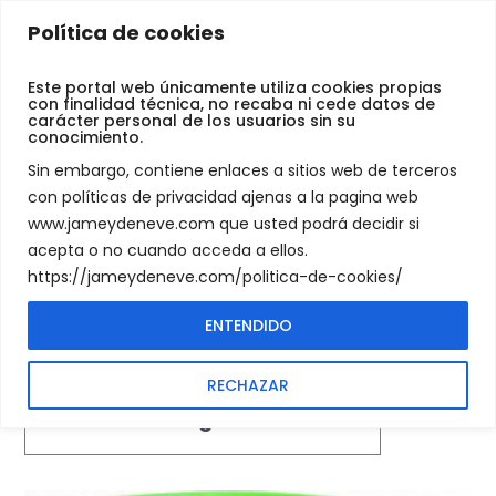
Jamey
Política de cookies
De
Gafas
Neve
Este portal web únicamente utiliza cookies propias
con finalidad técnica, no recaba ni cede datos de
carácter personal de los usuarios sin su
conocimiento.
PRODUCTS TAGGED “GAFAS”
SHOP
Sin embargo, contiene enlaces a sitios web de terceros
con políticas de privacidad ajenas a la pagina web
www.jameydeneve.com que usted podrá decidir si
acepta o no cuando acceda a ellos.
https://jameydeneve.com/politica-de-cookies/
ENTENDIDO
Showing the single result
RECHAZAR