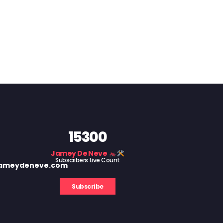
15300
Jamey De Neve
Subscribers Live Count
 jameydeneve.com
Subscribe