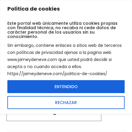
Jamey
Política de cookies
De
Scrambler
Neve
Este portal web únicamente utiliza cookies propias
con finalidad técnica, no recaba ni cede datos de
carácter personal de los usuarios sin su
conocimiento.
PRODUCTS TAGGED “SCRAMBLER”
SHOP
Sin embargo, contiene enlaces a sitios web de terceros
con políticas de privacidad ajenas a la pagina web
www.jameydeneve.com que usted podrá decidir si
acepta o no cuando acceda a ellos.
https://jameydeneve.com/politica-de-cookies/
ENTENDIDO
Showing the single result
RECHAZAR