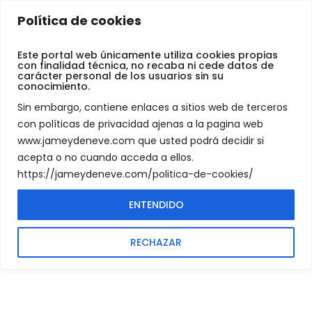
Jamey
Política de cookies
De
trasero
Neve
Este portal web únicamente utiliza cookies propias
con finalidad técnica, no recaba ni cede datos de
carácter personal de los usuarios sin su
conocimiento.
PRODUCTS TAGGED “TRASERO”
SHOP
Sin embargo, contiene enlaces a sitios web de terceros
con políticas de privacidad ajenas a la pagina web
www.jameydeneve.com que usted podrá decidir si
acepta o no cuando acceda a ellos.
https://jameydeneve.com/politica-de-cookies/
ENTENDIDO
No products were found matching your
selection.
RECHAZAR