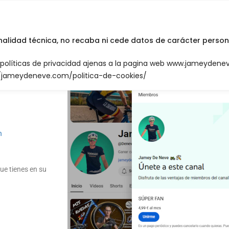
INICIO
English
inalidad técnica, no recaba ni cede datos de carácter person
amente
n políticas de privacidad ajenas a la pagina web www.jameyden
canal
://jameydeneve.com/politica-de-cookies/
n
ue tienes en su