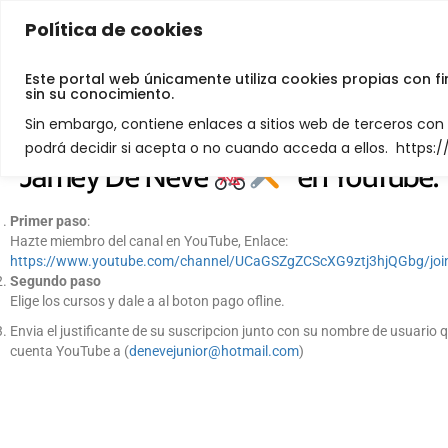
Política de cookies
Jamey De Neve
Este portal web únicamente utiliza cookies propias con f
sin su conocimiento.
Los cursos privados están exclusiv
Sin embargo, contiene enlaces a sitios web de terceros co
disponibles para los miembros del 
podrá decidir si acepta o no cuando acceda a ellos. https
"Jamey De Neve
" en YouTube.
Primer paso
:
Hazte miembro del canal en YouTube, Enlace:
https://www.youtube.com/channel/UCaGSZgZCScXG9ztj3hjQGbg/joi
Segundo paso
Elige los cursos y dale a al boton pago ofline.
Envia el justificante de su suscripcion junto con su nombre de usuario q
cuenta YouTube a (
denevejunior@hotmail.com
)