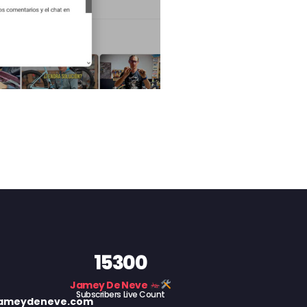
15300
Jamey De Neve
Subscribers Live Count
 jameydeneve.com