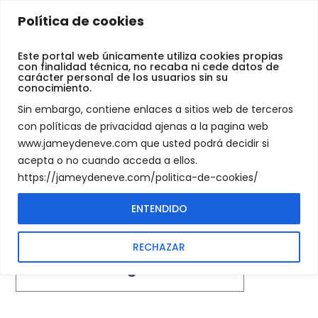
Jamey
Política de cookies
De
Zapatos
Neve
Este portal web únicamente utiliza cookies propias
con finalidad técnica, no recaba ni cede datos de
carácter personal de los usuarios sin su
conocimiento.
ZAPATOS
SHOP
MODA
HOMBRE
Sin embargo, contiene enlaces a sitios web de terceros
con políticas de privacidad ajenas a la pagina web
www.jameydeneve.com que usted podrá decidir si
acepta o no cuando acceda a ellos.
https://jameydeneve.com/politica-de-cookies/
ENTENDIDO
Showing all 2 results
RECHAZAR