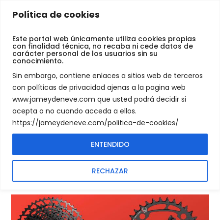
Jamey
Política de cookies
De
TIPS
Neve
Este portal web únicamente utiliza cookies propias
con finalidad técnica, no recaba ni cede datos de
Maak uw fiets
carácter personal de los usuarios sin su
conocimiento.
economisch
Sin embargo, contiene enlaces a sitios web de terceros
con políticas de privacidad ajenas a la pagina web
gezien een
www.jameydeneve.com que usted podrá decidir si
acepta o no cuando acceda a ellos.
single-speed
https://jameydeneve.com/politica-de-cookies/
ENTENDIDO
27 de September de 2023
RECHAZAR