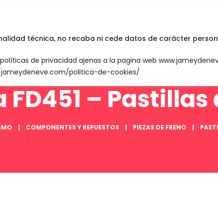
INICIO
English
inalidad técnica, no recaba ni cede datos de carácter person
n políticas de privacidad ajenas a la pagina web www.jameyden
://jameydeneve.com/politica-de-cookies/
 FD451 – Pastillas 
ISMO
COMPONENTES Y REPUESTOS
PIEZAS DE FRENO
PASTI