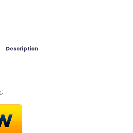
Description
s
)