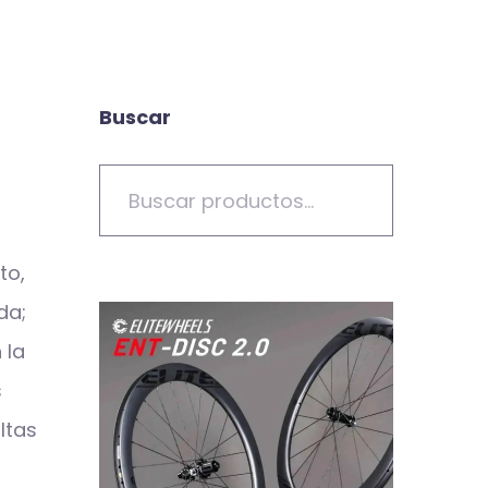
Buscar
to,
da;
 la
s
ltas