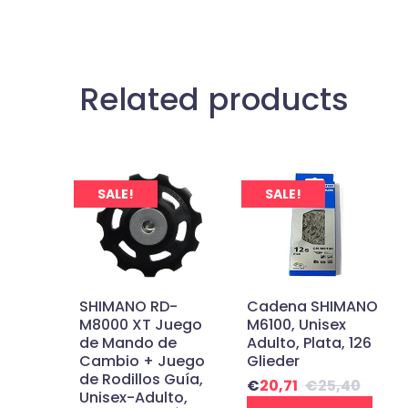
Related products
SALE!
SALE!
SHIMANO RD-
Cadena SHIMANO
M8000 XT Juego
M6100, Unisex
de Mando de
Adulto, Plata, 126
Cambio + Juego
Glieder
de Rodillos Guía,
€
20,71
€
25,40
Unisex-Adulto,