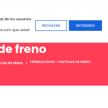
0
Sign
In
al de los usuarios
RECHAZAR
ENTENDIDO
eve.com que usted
de freno
FÓRMULA FD451 – PASTILLAS DE FRENO
LLAS DE FRENO