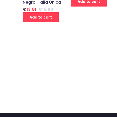
Add to cart
Negro, Talla Única
€
13,81
€
15,90
Add to cart