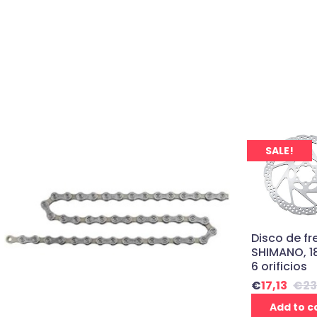
SALE!
Disco de fr
SHIMANO, 1
6 orificios
€
17,13
€
23
Add to c