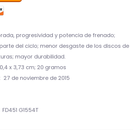
rada, progresividad y potencia de frenado;
parte del ciclo; menor desgaste de los discos de
turas; mayor durabilidad.
l producto ‏ : ‎ 3,19 x 0,4 x 3,73 cm; 20 gramos
roducto en Amazon.co.uk desde ‏ : ‎ 27 de noviembre de 2015
ero de modelo del producto ‏ : ‎ FD451 G1554T