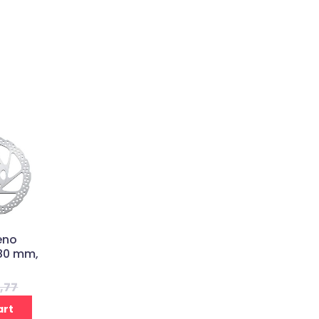
eno
80 mm,
,77
art