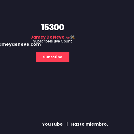
15300
Jamey De Neve
Subscribers Live Count
 jameydeneve.com
Subscribe
YouTube
Hazte miembro.