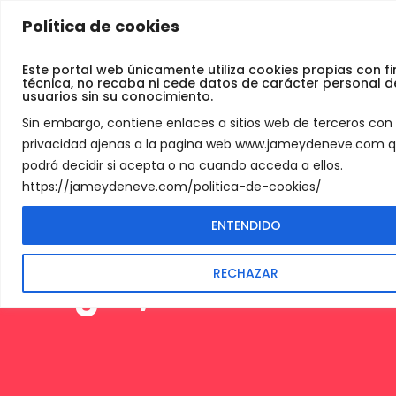
Jamey
Política de cookies
De Neve
SHIMANO RD-
Este portal web únicamente utiliza cookies propias con f
técnica, no recaba ni cede datos de carácter personal d
M8000 XT Juego
usuarios sin su conocimiento.
Sin embargo, contiene enlaces a sitios web de terceros con 
de Mando de
privacidad ajenas a la pagina web www.jameydeneve.com 
podrá decidir si acepta o no cuando acceda a ellos.
Cambio + Juego
https://jameydeneve.com/politica-de-cookies/
de Rodillos Guía,
ENTENDIDO
Unisex-Adulto,
RECHAZAR
Negro, Talla Única