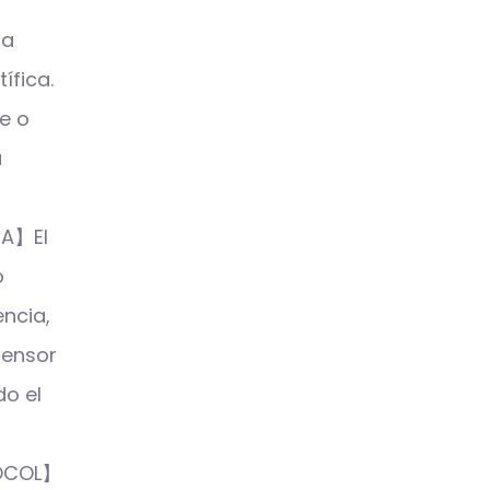
na
ífica.
e o
a
IA】El
o
encia,
sensor
o el
TOCOL】