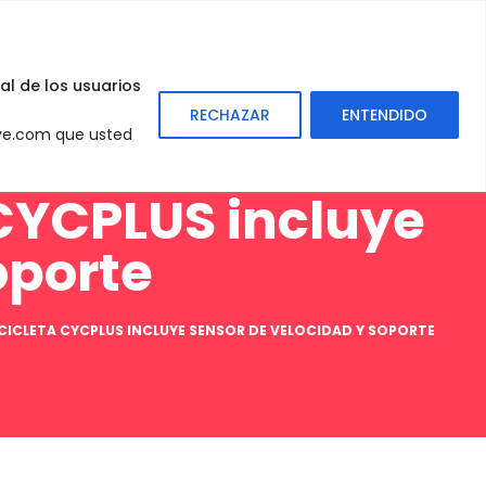
0
Sign
In
al de los usuarios
RECHAZAR
ENTENDIDO
eve.com que usted
 CYCPLUS incluye
oporte
ICICLETA CYCPLUS INCLUYE SENSOR DE VELOCIDAD Y SOPORTE