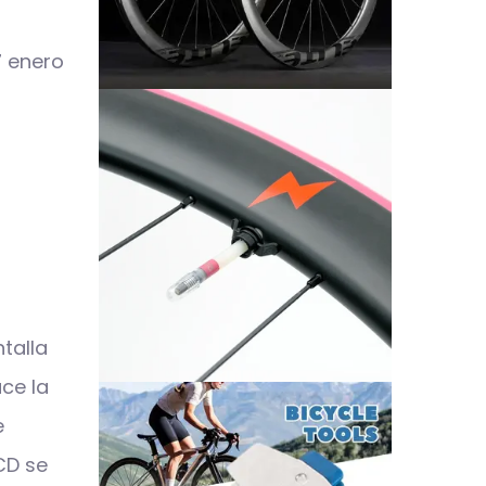
talla
uce la
e
LCD se