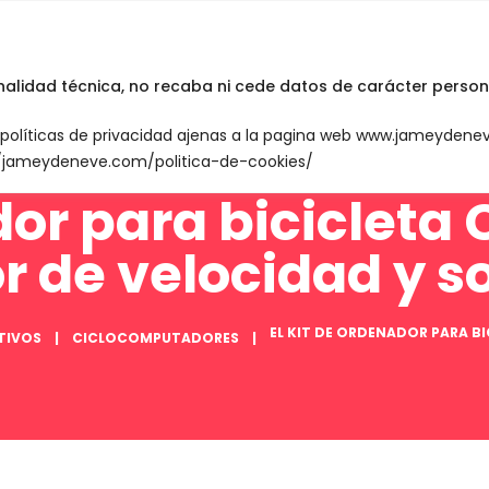
INICIO
English
inalidad técnica, no recaba ni cede datos de carácter person
n políticas de privacidad ajenas a la pagina web www.jameyden
://jameydeneve.com/politica-de-cookies/
ador para bicicleta
r de velocidad y s
EL KIT DE ORDENADOR PARA B
TIVOS
CICLOCOMPUTADORES