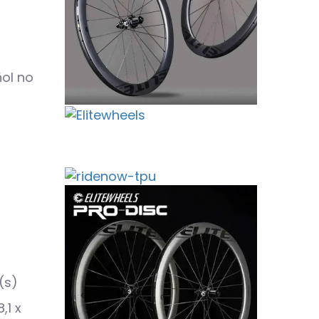
ñol no
a(s)