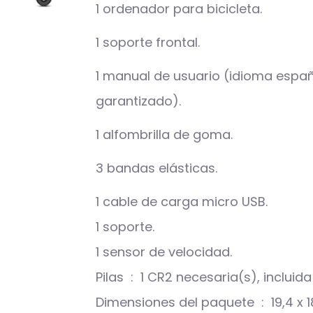
1 ordenador para bicicleta.
1 soporte frontal.
1 manual de usuario (idioma espa
garantizado).
1 alfombrilla de goma.
3 bandas elásticas.
1 cable de carga micro USB.
1 soporte.
1 sensor de velocidad.
Pilas ‏ : ‎ 1 CR2 necesaria(s), incluid
Dimensiones del paquete ‏ : ‎ 19,4 x 18,1 x