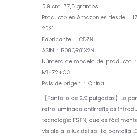
5,9 cm; 77,5 gramos
Producto en Amazon.es desde ‏ : ‎ 17 enero
2021
Fabricante ‏ : ‎ CDZN
ASIN ‏ : ‎ B08QR81X2N
Número de modelo del producto ‏ : ‎
M1+Z2+C3
País de origen ‏ : ‎ China
【Pantalla de 2,9 pulgadas】La pan
retroiluminada antirreflejos introd
tecnología FSTN, que es fácilment
visible a la luz del sol. La pantalla 