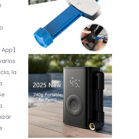
a
ro
y App】
varios
ia, la
a
Se
a
izar
e