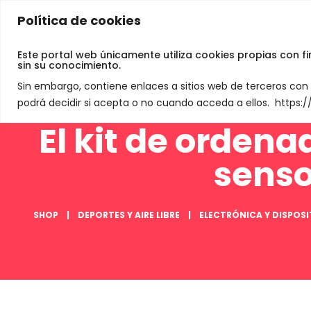
Política de cookies
Jamey De Neve
Este portal web únicamente utiliza cookies propias con f
sin su conocimiento.
Sin embargo, contiene enlaces a sitios web de terceros co
podrá decidir si acepta o no cuando acceda a ellos. https
El kit de orden
senso
SHOP
DEPORTES Y AIRE LIBRE
ELECTRÓNICA Y DISPOSI