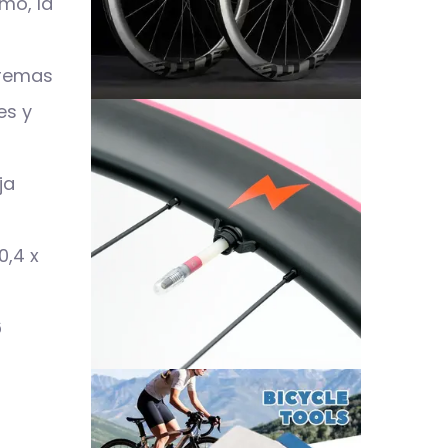
imo, la
tremas
es y
ja