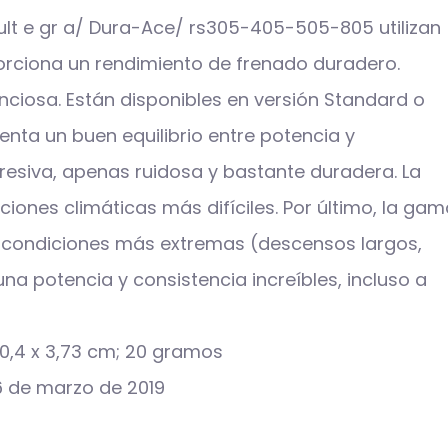
 ult e gr a/ Dura-Ace/ rs305-405-505-805 utilizan
rciona un rendimiento de frenado duradero.
nciosa. Están disponibles en versión Standard o
ta un buen equilibrio entre potencia y
resiva, apenas ruidosa y bastante duradera. La
ones climáticas más difíciles. Por último, la gam
s condiciones más extremas (descensos largos,
a potencia y consistencia increíbles, incluso a
l producto ‏ : ‎ 3,19 x 0,4 x 3,73 cm; 20 gramos
 en Amazon.es desde ‏ : ‎ 16 de marzo de 2019