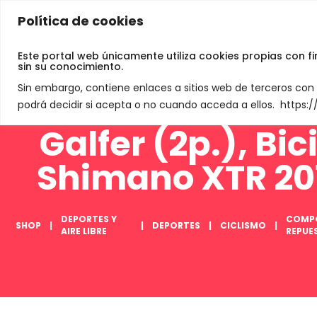
Política de cookies
Jamey De Neve
Este portal web únicamente utiliza cookies propias con f
sin su conocimiento.
Sin embargo, contiene enlaces a sitios web de terceros co
podrá decidir si acepta o no cuando acceda a ellos. https
Galfer (2p.), Bi
Shimano XTR 201
DEPORTES Y
COMP
SHOP
DEPORTES
CICLISMO
AIRE LIBRE
REPUE