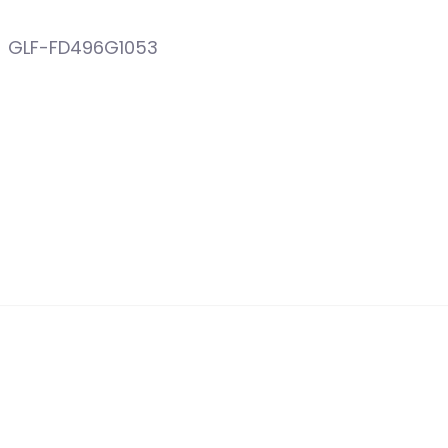
ero de modelo del producto ‏ : ‎ GLF-FD496G1053