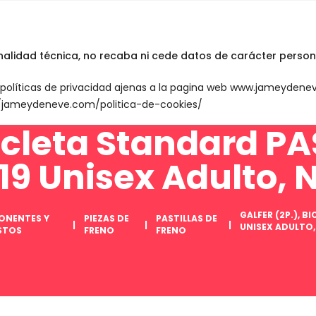
INICIO
English
inalidad técnica, no recaba ni cede datos de carácter person
n políticas de privacidad ajenas a la pagina web www.jameyden
://jameydeneve.com/politica-de-cookies/
cicleta Standard P
9 Unisex Adulto,
GALFER (2P.), 
ONENTES Y
PIEZAS DE
PASTILLAS DE
UNISEX ADULTO
STOS
FRENO
FRENO