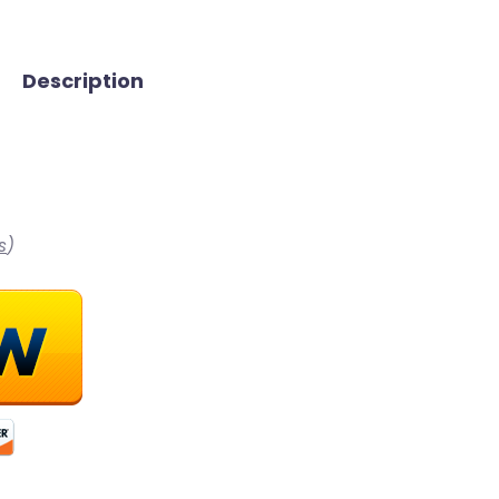
Description
s
)