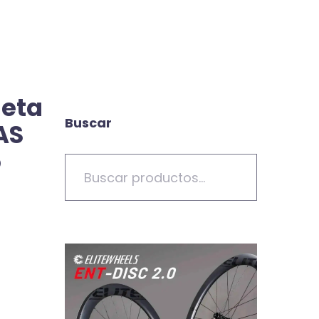
leta
Buscar
AS
o