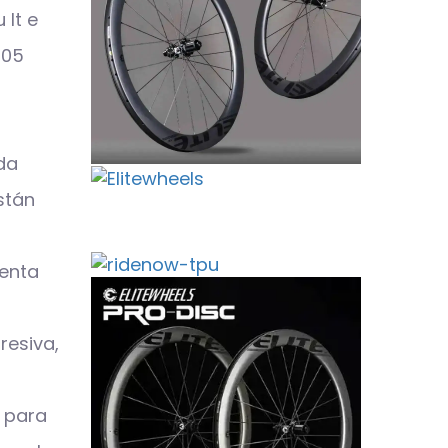
 lt e
805
da
stán
enta
resiva,
 para